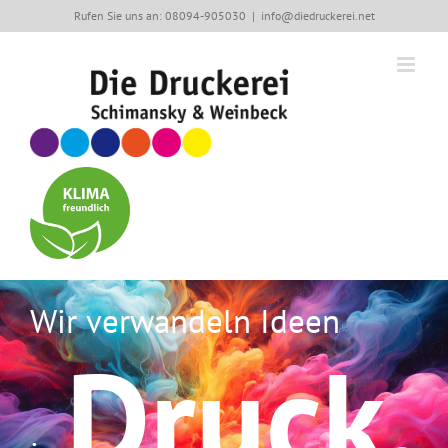
Zum
Rufen Sie uns an: 08094-905030
|
info@diedruckerei.net
Inhalt
springen
Wir verwandeln Ideen
Druck.